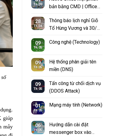
long error" trong
Th 09
bản bằng CMD | Office
Windows 10?
365, 2013, 2016, 2018,
Thông báo lịch nghỉ Giỗ
28
2021
Th 04
Tổ Hùng Vương và 30/4-
1/5 năm 2023
Công nghệ (Technology)
09
Th 05
Hệ thống phân giải tên
09
Th 05
miền (DNS)
 số
Tấn công từ chối dịch vụ
09
Th 05
(DDOS Attack)
Mạng máy tính (Network)
01
 dụng.
Th 05
K giúp
Hướng dẫn cài đặt
06
ám mây
Th 05
messenger box vào
ang đi