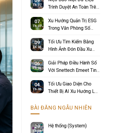
09
Th 07
Trình Duyệt An Toàn Trên
Không Gian Mạng
Xu Hướng Quản Trị ESG
07
Th 07
Trong Văn Phòng Số
Hiện Đại
Tối Ưu Tìm Kiếm Bằng
09
Th 06
Hình Ảnh Đón Đầu Xu
Hướng Số Bứt Phá
Giải Pháp Điều Hành Số
06
Traffic Website Tự Nhiên
Th 06
Với Snettech Emeet Tinh
Gọn Doanh Nghiệp
Tối Ưu Giao Diện Cho
04
Th 06
Thiết Bị AI Xu Hướng Lập
Trình Mới
BÀI ĐĂNG NGẪU NHIÊN
Hệ thống (System)
29
Th 04