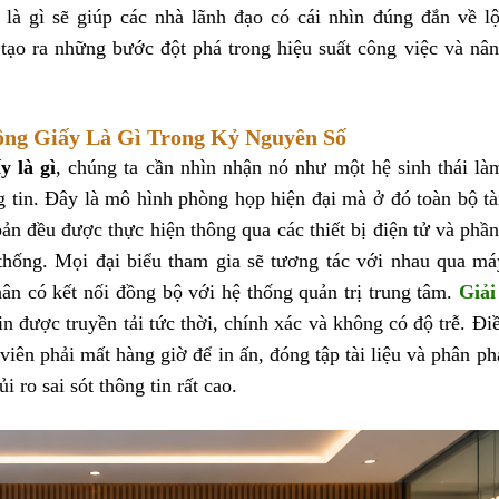
là gì sẽ giúp các nhà lãnh đạo có cái nhìn đúng đắn về lộ
tạo ra những bước đột phá trong hiệu suất công việc và nâ
ông Giấy Là Gì Trong Kỷ Nguyên Số
y là gì
, chúng ta cần nhìn nhận nó như một hệ sinh thái là
 tin. Đây là mô hình phòng họp hiện đại mà ở đó toàn bộ tài
 bản đều được thực hiện thông qua các thiết bị điện tử và ph
thống. Mọi đại biểu tham gia sẽ tương tác với nhau qua má
ân có kết nối đồng bộ với hệ thống quản trị trung tâm.
Giải
n được truyền tải tức thời, chính xác và không có độ trễ. Đi
viên phải mất hàng giờ để in ấn, đóng tập tài liệu và phân ph
i ro sai sót thông tin rất cao.