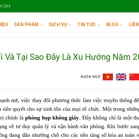
697284
HIỆU
SẢN PHẨM
DỊCH VỤ
TIN TỨC
BLOG
LIÊN
ì Và Tại Sao Đây Là Xu Hướng Năm 2
NGÔN NGỮ:
ạnh mẽ, việc thay đổi phương thức làm việc truyền thống để
ện tiên quyết cho sự sinh tồn của mọi tổ chức. Một trong nhữn
rị chính là
phòng họp không giấy
. Đây không chỉ là một th
ạng về tư duy quản lý và vận hành văn phòng. Khi bước sa
hống đang dần nhường chỗ cho các nền tảng số hóa an toàn v