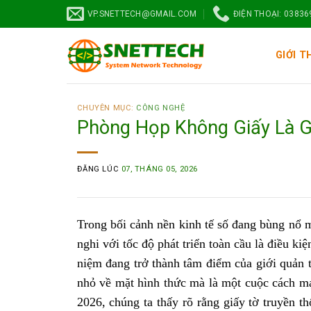
VP.SNETTECH@GMAIL.COM
ĐIỆN THOẠI: 0383
GIỚI T
CHUYÊN MỤC:
CÔNG NGHỆ
Phòng Họp Không Giấy Là G
ĐĂNG LÚC
07, THÁNG 05, 2026
Trong bối cảnh nền kinh tế số đang bùng nổ m
nghi với tốc độ phát triển toàn cầu là điều ki
niệm đang trở thành tâm điểm của giới quản t
nhỏ về mặt hình thức mà là một cuộc cách m
2026, chúng ta thấy rõ rằng giấy tờ truyền t