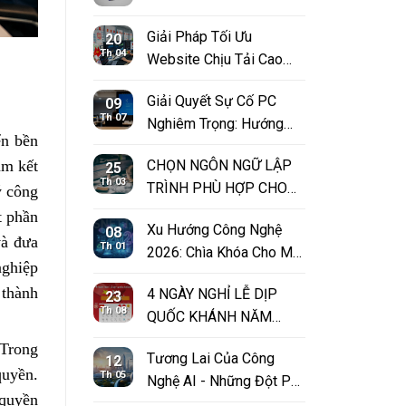
Giải Pháp Tối Ưu
20
Th 04
Website Chịu Tải Cao
Bùng Nổ Doanh Thu Dịp
Giải Quyết Sự Cố PC
09
Lễ
Th 07
Nghiêm Trọng: Hướng
ển bền
Dẫn Khắc Phục Sự Cố
am kết
CHỌN NGÔN NGỮ LẬP
25
với WinRE
Th 03
TRÌNH PHÙ HỢP CHO
ý công
DỰ ÁN CỦA BẠN
t phần
Xu Hướng Công Nghệ
08
[HƯỚNG DẪN CHI TIẾT]
và đưa
Th 01
2026: Chìa Khóa Cho Một
nghiệp
Năm Mới Đột Phá
 thành
4 NGÀY NGHỈ LỄ DỊP
23
Th 08
QUỐC KHÁNH NĂM
2023
 Trong
Tương Lai Của Công
12
quyền.
Th 05
Nghệ AI - Những Đột Phá
 quyền
Năm 2026