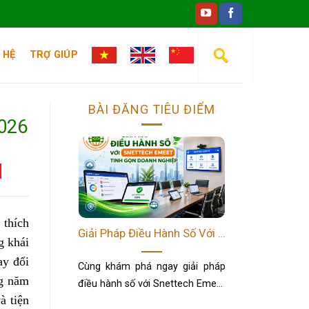
 HỆ
TRỢ GIÚP
BÀI ĐĂNG TIÊU ĐIỂM
026
 thích
Giải Pháp Điều Hành Số Với Snettech Emeet Tinh Gọn Doanh Nghiệp
g khái
ay đổi
Cùng khám phá ngay giải pháp
ng năm
điều hành số với Snettech Emeet
à tiện
- Hệ thống phòng họp không