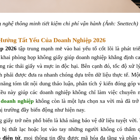
nghệ thông minh tiết kiệm chi phí vận hành (Ảnh: Snettech)
Hướng Tất Yếu Của Doanh Nghiệp 2026
ệp 2026
tập trung mạnh mẽ vào hai yếu tố cốt lõi là phát tri
iển khai phòng họp không giấy giúp doanh nghiệp khẳng định c
ng rác thải giấy và mực in độc hại. Bên cạnh đó, tốc độ xử l
nh phải được đưa ra nhanh chóng dựa trên dữ liệu thực tế. Mộ
năng tóm tắt nội dung thảo luận, phân tích ý kiến đóng góp 
ều này giúp các doanh nghiệp không chỉ làm việc chuyên 
 doanh nghiệp
không còn là một lựa chọn xa vời mà đã trở
hị trường đầy biến động như hiện nay.
giấy trở nên phổ biến là khả năng bảo vệ dữ liệu tuyệt vời.
dễ bị thất lạc hoặc lọt vào tay những người không có thẩm 
 điện tử
, mọi thông tin đều được mã hóa đa tầng và phân