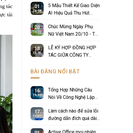
5 Mẫu Thiết Kế Giao Diện
ng tác
01
Th 08
AI Hiệu Quả Thu Hút
ực tài
Người Dùng
Chúc Mừng Ngày Phụ
20
Th 10
Nữ Việt Nam 20/10 - Tôn
Vinh Những Bông Hoa
LỄ KÝ HỢP ĐỒNG HỢP
18
Tuyệt Vời Của Đất Việt
Th 05
TÁC GIỮA CÔNG TY
CÔNG NGHỆ SNETTECH
VÀ CÔNG TY TNHH
BÀI ĐĂNG NỔI BẬT
CÔNG NGHỆ ĐIỆN TỬ
TEMAK
Tổng Hợp Những Câu
16
Th 10
Nói Về Công Nghệ Lập
Trình Truyền Cảm Hứng
Làm cách nào để sửa lỗi
17
Hay Nhất
Th 07
đường dẫn đích quá dài
"Destination path too
Active Office mọi phiên
01