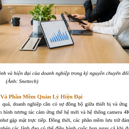
nh và hiện đại của doanh nghiệp trong kỷ nguyên chuyển đổi
(Ảnh: Snettech)
 Và Phần Mềm Quản Lý Hiện Đại
quả, doanh nghiệp cần có sự đồng bộ giữa thiết bị và ứng
 hình tương tác cảm ứng thế hệ mới và hệ thống camera 4
c như gặp mặt trực tiếp. Đồng thời, các phần mềm lưu trữ đ
o phép các lãnh đạo có thể điều hành cuộc họp ngay cả khi đ