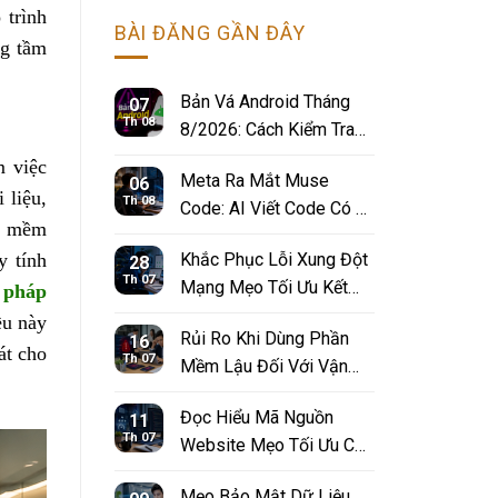
giấy bảo mật đa tầng, tối ưu hiệu
 trình
BÀI ĐĂNG GẦN ĐÂY
suất và tiết kiệm 90% chi phí......
ng tầm
Bản Vá Android Tháng
07
Th 08
8/2026: Cách Kiểm Tra
Và Cập Nhật
m việc
Meta Ra Mắt Muse
06
 liệu,
Th 08
Code: AI Viết Code Có Gì
ần mềm
Đáng Chú Ý?
Khắc Phục Lỗi Xung Đột
y tính
28
Th 07
Mạng Mẹo Tối Ưu Kết
 pháp
Nối Internet Nội Bộ
ều này
Rủi Ro Khi Dùng Phần
16
át cho
Th 07
Mềm Lậu Đối Với Vận
Hành Của Doanh Nghiệp
Đọc Hiểu Mã Nguồn
11
Th 07
Website Mẹo Tối Ưu Cấu
Trúc Onpage Sạch
Mẹo Bảo Mật Dữ Liệu