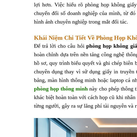
lợi hơn. Việc hiểu rõ phòng họp không giấy 
chuyển đổi số doanh nghiệp của mình, từ đó 
hình ảnh chuyên nghiệp trong mắt đối tác.
Khái Niệm Chi Tiết Về Phòng Họp Kh
Để trả lời cho câu hỏi
phòng họp không giấ
hoàn chỉnh dựa trên nền tảng công nghệ thông
hồ sơ, quy trình biểu quyết và ghi chép biên
chuyên dụng thay vì sử dụng giấy in truyền 
bảng, màn hình thông minh hoặc laptop cá nh
phòng họp thông minh
này cho phép thông ti
khác biệt hoàn toàn với cách họp cũ khi nhân 
từng người, gây ra sự lãng phí tài nguyên và rủ