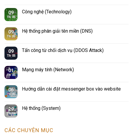
Công nghệ (Technology)
09
Th 05
Hệ thống phân giải tên miền (DNS)
09
Th 05
Tấn công từ chối dịch vụ (DDOS Attack)
09
Th 05
Mạng máy tính (Network)
01
Th 05
Hướng dẫn cài đặt messenger box vào website
06
Th 05
Hệ thống (System)
29
Th 04
CÁC CHUYÊN MỤC