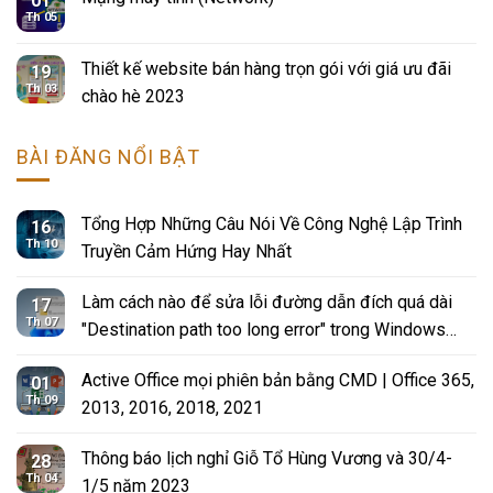
01
Th 05
Thiết kế website bán hàng trọn gói với giá ưu đãi
19
Th 03
chào hè 2023
BÀI ĐĂNG NỔI BẬT
Tổng Hợp Những Câu Nói Về Công Nghệ Lập Trình
16
Th 10
Truyền Cảm Hứng Hay Nhất
Làm cách nào để sửa lỗi đường dẫn đích quá dài
17
Th 07
"Destination path too long error" trong Windows
10?
Active Office mọi phiên bản bằng CMD | Office 365,
01
Th 09
2013, 2016, 2018, 2021
Thông báo lịch nghỉ Giỗ Tổ Hùng Vương và 30/4-
28
Th 04
1/5 năm 2023