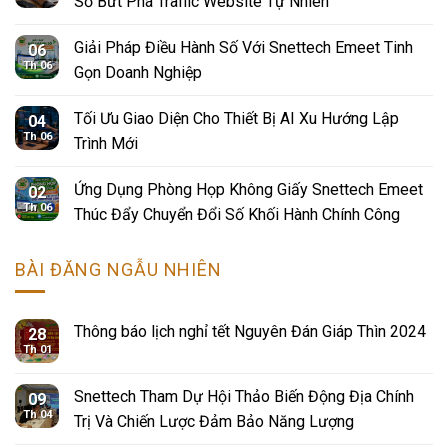
Số Bứt Phá Traffic Website Tự Nhiên
Giải Pháp Điều Hành Số Với Snettech Emeet Tinh
06
Th 06
Gọn Doanh Nghiệp
Tối Ưu Giao Diện Cho Thiết Bị AI Xu Hướng Lập
04
Th 06
Trình Mới
Ứng Dụng Phòng Họp Không Giấy Snettech Emeet
02
Th 06
Thúc Đẩy Chuyển Đổi Số Khối Hành Chính Công
BÀI ĐĂNG NGẪU NHIÊN
Thông báo lịch nghỉ tết Nguyên Đán Giáp Thìn 2024
28
Th 01
Snettech Tham Dự Hội Thảo Biến Động Địa Chính
09
Th 04
Trị Và Chiến Lược Đảm Bảo Năng Lượng