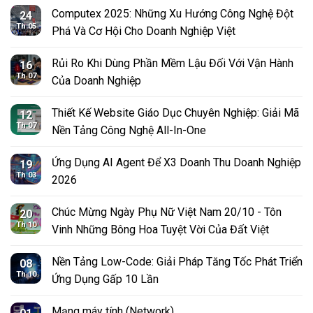
Computex 2025: Những Xu Hướng Công Nghệ Đột
24
Th 05
Phá Và Cơ Hội Cho Doanh Nghiệp Việt
Rủi Ro Khi Dùng Phần Mềm Lậu Đối Với Vận Hành
16
Th 07
Của Doanh Nghiệp
Thiết Kế Website Giáo Dục Chuyên Nghiệp: Giải Mã
12
Th 07
Nền Tảng Công Nghệ All-In-One
Ứng Dụng AI Agent Để X3 Doanh Thu Doanh Nghiệp
19
Th 03
2026
Chúc Mừng Ngày Phụ Nữ Việt Nam 20/10 - Tôn
20
Th 10
Vinh Những Bông Hoa Tuyệt Vời Của Đất Việt
Nền Tảng Low-Code: Giải Pháp Tăng Tốc Phát Triển
08
Th 10
Ứng Dụng Gấp 10 Lần
Mạng máy tính (Network)