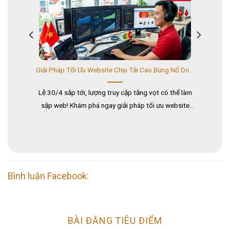
Giải Pháp Tối Ưu Website Chịu Tải Cao Bùng Nổ Doanh Thu Dịp Lễ
ới, lượng truy cập tăng vọt có thể làm
Khám phá ngay bí quyết thiết
m phá ngay giải pháp tối ưu website
2026 giúp doanh nghiệp bứt 
ể kinh doanh không gián đoạn, bùng nổ
trải nghiệm người dùng và
doanh thu....
Google!..
Bình luận Facebook:
BÀI ĐĂNG TIÊU ĐIỂM