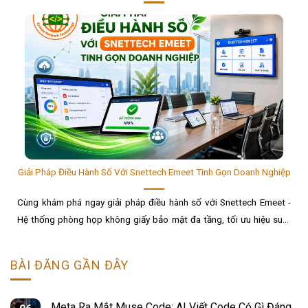
Giải Pháp Điều Hành Số Với Snettech Emeet Tinh Gọn Doanh Nghiệp
Cùng khám phá ngay giải pháp điều hành số với Snettech Emeet -
Hệ thống phòng họp không giấy bảo mật đa tầng, tối ưu hiệu suất
và tiết kiệm 90% chi phí......
BÀI ĐĂNG GẦN ĐÂY
Meta Ra Mắt Muse Code: AI Viết Code Có Gì Đáng