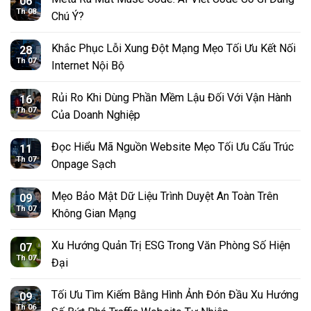
06
Th 08
Chú Ý?
Khắc Phục Lỗi Xung Đột Mạng Mẹo Tối Ưu Kết Nối
28
Th 07
Internet Nội Bộ
Rủi Ro Khi Dùng Phần Mềm Lậu Đối Với Vận Hành
16
Th 07
Của Doanh Nghiệp
Đọc Hiểu Mã Nguồn Website Mẹo Tối Ưu Cấu Trúc
11
Th 07
Onpage Sạch
Mẹo Bảo Mật Dữ Liệu Trình Duyệt An Toàn Trên
09
Th 07
Không Gian Mạng
Xu Hướng Quản Trị ESG Trong Văn Phòng Số Hiện
07
Th 07
Đại
Tối Ưu Tìm Kiếm Bằng Hình Ảnh Đón Đầu Xu Hướng
09
Th 06