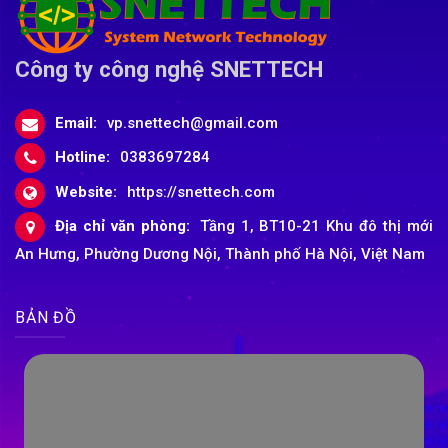
Công ty công nghệ SNETTECH
Email:
vp.snettech@gmail.com
Hotline:
0383697284
Website:
https://snettech.com
Địa chỉ văn phòng:
Tầng 1, BT10-21 Khu đô thị mới
An Hưng, Phường Dương Nội, Thành phố Hà Nội, Việt Nam
BẢN ĐỒ