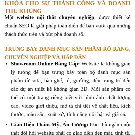
KHÓA CHO SỰ THÀNH CÔNG VÀ DOANH
THU KHỦNG
Một
website nội thất chuyên nghiệp
, được thiết kế
chuẩn SEO là giải pháp toàn diện để bạn vượt qua những
thách thức trên và bứt phá doanh số.
TRƯNG BÀY DANH MỤC SẢN PHẨM RÕ RÀNG,
CHUYÊN NGHIỆP VÀ HẤP DẪN
Showroom Online Đẳng Cấp:
Website là không gian
lý tưởng để bạn trưng bày toàn bộ danh mục sản
phẩm từ sofa, bàn ghế, tủ, giường, đèn trang trí đến
các dự án thiết kế không gian 3D. Mỗi sản phẩm có
thể có một trang riêng biệt với hình ảnh chất lượng
cao, video giới thiệu, mô tả chi tiết về chất liệu, kích
thước, màu sắc, xuất xứ, tính năng nổi bật và giá cả.
Giao Diện Thẩm Mỹ, Ấn Tượng:
Đặc thù ngành nội
thất đòi hỏi website phải có giao diện đẹp mắt, tinh tế,