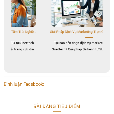
Thiết Kế Website Chuẩn SEO Nâng Tầm Trải Nghiệm Khách Hàng Năm 2026
Giải Pháp Dịch Vụ Marketing Trọn Gói Giúp Doanh Nghiệp Bứt Phá 2026
ch
Tại sao nên chọn dịch vụ marketing trọn gói tại
C
ỉnh
Snettech? Giải pháp đa kênh từ SEO, Social đến AI
ng
Marketing giúp tối ưu chi phí và tăng traffic tự nhiên
h
thần tốc....
Bình luận Facebook:
BÀI ĐĂNG TIÊU ĐIỂM