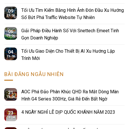
Tối Ưu Tìm Kiếm Bằng Hình Ảnh Đón Đầu Xu Hướng
09
Th 06
Số Bứt Phá Traffic Website Tự Nhiên
Giải Pháp Điều Hành Số Với Snettech Emeet Tinh
06
Th 06
Gọn Doanh Nghiệp
Tối Ưu Giao Diện Cho Thiết Bị AI Xu Hướng Lập
04
Th 06
Trình Mới
BÀI ĐĂNG NGẪU NHIÊN
AOC Phá Đảo Phân Khúc QHD Ra Mắt Dòng Màn
21
Th 06
Hình G4 Series 300Hz, Giá Rẻ Đến Bất Ngờ
4 NGÀY NGHỈ LỄ DỊP QUỐC KHÁNH NĂM 2023
23
Th 08