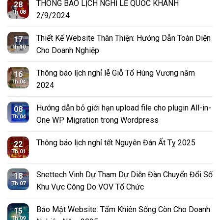
THÔNG BÁO LỊCH NGHỈ LỄ QUỐC KHÁNH
28
Th 08
2/9/2024
Thiết Kế Website Thân Thiện: Hướng Dẫn Toàn Diện
17
Th 10
Cho Doanh Nghiệp
Thông báo lịch nghỉ lễ Giỗ Tổ Hùng Vương năm
16
Th 04
2024
Hướng dẫn bỏ giới hạn upload file cho plugin All-in-
08
Th 04
One WP Migration trong Wordpress
Thông báo lịch nghỉ tết Nguyên Đán Ất Tỵ 2025
22
Th 01
Snettech Vinh Dự Tham Dự Diễn Đàn Chuyển Đổi Số
18
Th 07
Khu Vực Công Do VOV Tổ Chức
Bảo Mật Website: Tấm Khiên Sống Còn Cho Doanh
15
Th 09