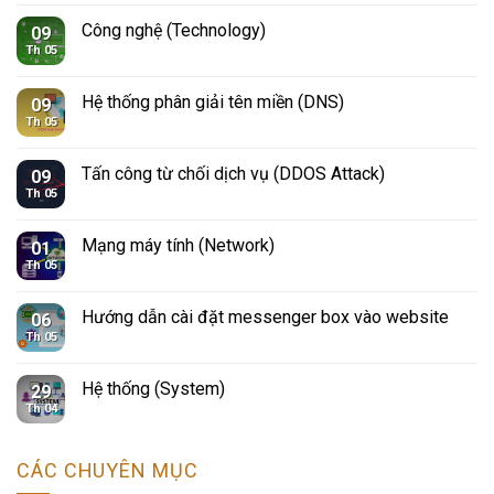
Công nghệ (Technology)
09
Th 05
Hệ thống phân giải tên miền (DNS)
09
Th 05
Tấn công từ chối dịch vụ (DDOS Attack)
09
Th 05
Mạng máy tính (Network)
01
Th 05
Hướng dẫn cài đặt messenger box vào website
06
Th 05
Hệ thống (System)
29
Th 04
CÁC CHUYÊN MỤC