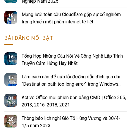
Nghiệp Năm 2025
Mạng lưới toàn cầu Cloudflare gặp sự cố nghiêm
18
Th 11
trọng khiến một phần internet tê liệt
BÀI ĐĂNG NỔI BẬT
Tổng Hợp Những Câu Nói Về Công Nghệ Lập Trình
16
Th 10
Truyền Cảm Hứng Hay Nhất
Làm cách nào để sửa lỗi đường dẫn đích quá dài
17
Th 07
"Destination path too long error" trong Windows
10?
Active Office mọi phiên bản bằng CMD | Office 365,
01
Th 09
2013, 2016, 2018, 2021
Thông báo lịch nghỉ Giỗ Tổ Hùng Vương và 30/4-
28
Th 04
1/5 năm 2023