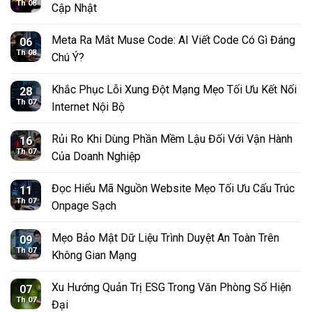
Th 08
Cập Nhật
Meta Ra Mắt Muse Code: AI Viết Code Có Gì Đáng
06
Th 08
Chú Ý?
Khắc Phục Lỗi Xung Đột Mạng Mẹo Tối Ưu Kết Nối
28
Th 07
Internet Nội Bộ
Rủi Ro Khi Dùng Phần Mềm Lậu Đối Với Vận Hành
16
Th 07
Của Doanh Nghiệp
Đọc Hiểu Mã Nguồn Website Mẹo Tối Ưu Cấu Trúc
11
Th 07
Onpage Sạch
Mẹo Bảo Mật Dữ Liệu Trình Duyệt An Toàn Trên
09
Th 07
Không Gian Mạng
Xu Hướng Quản Trị ESG Trong Văn Phòng Số Hiện
07
Th 07
Đại