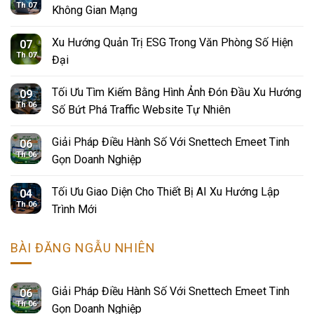
Th 07
Không Gian Mạng
Xu Hướng Quản Trị ESG Trong Văn Phòng Số Hiện
07
Th 07
Đại
Tối Ưu Tìm Kiếm Bằng Hình Ảnh Đón Đầu Xu Hướng
09
Th 06
Số Bứt Phá Traffic Website Tự Nhiên
Giải Pháp Điều Hành Số Với Snettech Emeet Tinh
06
Th 06
Gọn Doanh Nghiệp
Tối Ưu Giao Diện Cho Thiết Bị AI Xu Hướng Lập
04
Th 06
Trình Mới
BÀI ĐĂNG NGẪU NHIÊN
Giải Pháp Điều Hành Số Với Snettech Emeet Tinh
06
Th 06
Gọn Doanh Nghiệp