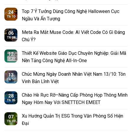
Top 7 Ý Tưởng Dùng Công Nghệ Halloween Cực
24
Th 10
Ngầu Và Ấn Tượng
Meta Ra Mắt Muse Code: AI Viết Code Có Gì Đáng
06
Th 08
Chú Ý?
Thiết Kế Website Giáo Dục Chuyên Nghiệp: Giải Mã
12
Th 07
Nền Tảng Công Nghệ All-In-One
Chúc Mừng Ngày Doanh Nhân Việt Nam 13/10: Tôn
13
Th 10
Vinh Bản Lĩnh Việt
Chào Hè Rực Rỡ–Nâng Cấp Phòng Họp Thông Minh
28
Th 05
Ngay Hôm Nay Với SNETTECH EMEET
Xu Hướng Quản Trị ESG Trong Văn Phòng Số Hiện
07
Th 07
Đại