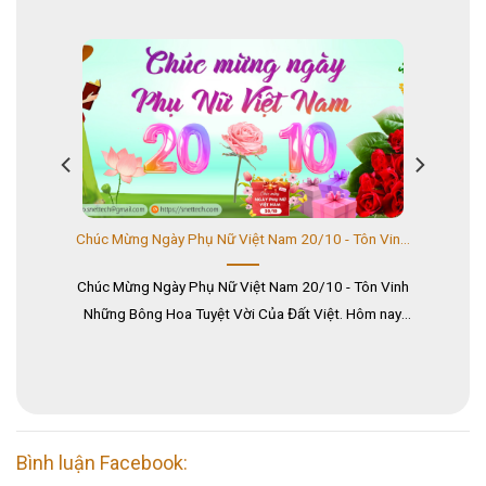
Chúc Mừng Ngày Quốc Tế Phụ Nữ 8/3: Snettech Gửi Trọn Tri Ân Đến Một Nửa Thế Giới
Chúc Mừng Ngày Phụ Nữ Việt Nam 20/10 - Tôn Vinh Những Bông Hoa Tuyệt Vời Của Đất Việt
ược
Chúc Mừng Ngày Phụ Nữ Việt Nam 20/10 - Tôn Vinh
N
sắc
Những Bông Hoa Tuyệt Vời Của Đất Việt. Hôm nay,
x
trong không khí hân hoan và ấm áp của Ngày Phụ nữ
ph
Việt Nam 20/10, xin gửi đến tất cả những người phụ
nữ tuyệt vời của đất nước những lời chúc tốt đẹp và
chân thành nhất!...
Bình luận Facebook: