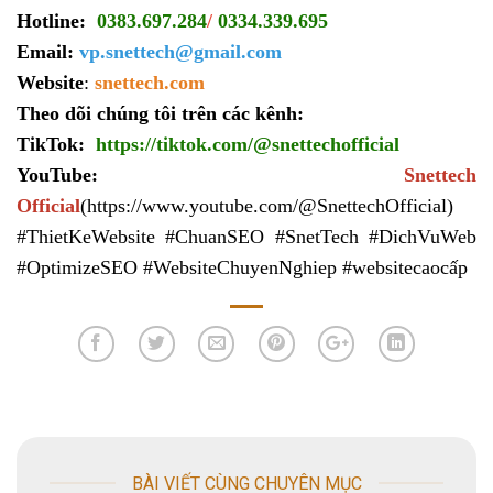
Hotline:
0383.697.284
/
0334.339.695
Email:
vp.snettech@gmail.com
Website
:
snettech.com
Theo dõi chúng tôi trên các kênh:
TikTok:
https://tiktok.com/@snettechofficial
YouTube:
Snettech
Official
(https://www.youtube.com/@SnettechOfficial)
#ThietKeWebsite #ChuanSEO #SnetTech #DichVuWeb
#OptimizeSEO #WebsiteChuyenNghiep #websitecaocấp
BÀI VIẾT CÙNG CHUYÊN MỤC