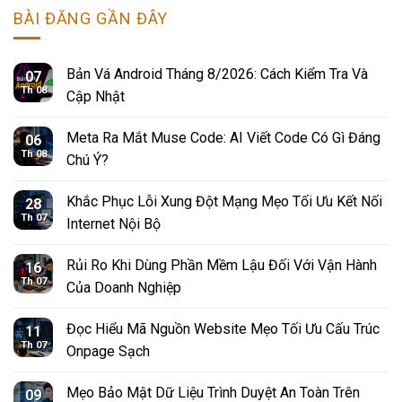
BÀI ĐĂNG GẦN ĐÂY
Bản Vá Android Tháng 8/2026: Cách Kiểm Tra Và
07
Th 08
Cập Nhật
Meta Ra Mắt Muse Code: AI Viết Code Có Gì Đáng
06
Th 08
Chú Ý?
Khắc Phục Lỗi Xung Đột Mạng Mẹo Tối Ưu Kết Nối
28
Th 07
Internet Nội Bộ
Rủi Ro Khi Dùng Phần Mềm Lậu Đối Với Vận Hành
16
Th 07
Của Doanh Nghiệp
Đọc Hiểu Mã Nguồn Website Mẹo Tối Ưu Cấu Trúc
11
Th 07
Onpage Sạch
Mẹo Bảo Mật Dữ Liệu Trình Duyệt An Toàn Trên
09