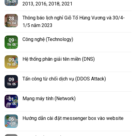
Th 09
2013, 2016, 2018, 2021
Thông báo lịch nghỉ Giỗ Tổ Hùng Vương và 30/4-
28
Th 04
1/5 năm 2023
Công nghệ (Technology)
09
Th 05
Hệ thống phân giải tên miền (DNS)
09
Th 05
Tấn công từ chối dịch vụ (DDOS Attack)
09
Th 05
Mạng máy tính (Network)
01
Th 05
Hướng dẫn cài đặt messenger box vào website
06
Th 05