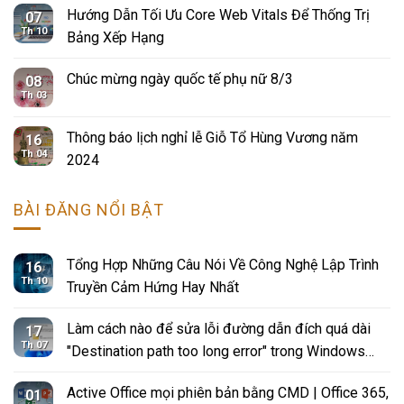
Hướng Dẫn Tối Ưu Core Web Vitals Để Thống Trị
07
Th 10
Bảng Xếp Hạng
Chúc mừng ngày quốc tế phụ nữ 8/3
08
Th 03
Thông báo lịch nghỉ lễ Giỗ Tổ Hùng Vương năm
16
Th 04
2024
BÀI ĐĂNG NỔI BẬT
Tổng Hợp Những Câu Nói Về Công Nghệ Lập Trình
16
Th 10
Truyền Cảm Hứng Hay Nhất
Làm cách nào để sửa lỗi đường dẫn đích quá dài
17
Th 07
"Destination path too long error" trong Windows
10?
Active Office mọi phiên bản bằng CMD | Office 365,
01