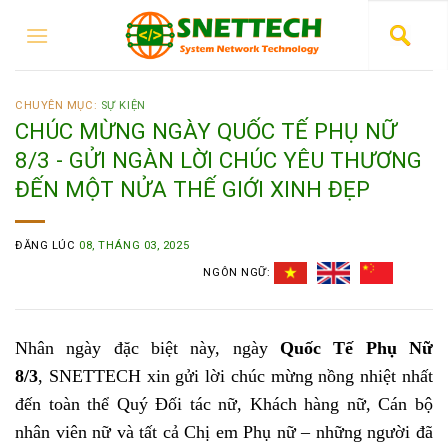
CHUYÊN MỤC:
SỰ KIỆN
CHÚC MỪNG NGÀY QUỐC TẾ PHỤ NỮ
8/3 - GỬI NGÀN LỜI CHÚC YÊU THƯƠNG
ĐẾN MỘT NỬA THẾ GIỚI XINH ĐẸP
ĐĂNG LÚC
08, THÁNG 03, 2025
NGÔN NGỮ:
Nhân ngày đặc biệt này, ngày
Quốc Tế Phụ Nữ
8/3
, SNETTECH xin gửi lời chúc mừng nồng nhiệt nhất
đến toàn thể Quý Đối tác nữ, Khách hàng nữ, Cán bộ
nhân viên nữ và tất cả Chị em Phụ nữ – những người đã