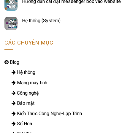
Hướng dẫn cài đặt messenger box vào website
06
Th 05
Hệ thống (System)
29
Th 04
CÁC CHUYÊN MỤC
Blog
Hệ thống
Mạng máy tính
Công nghệ
Bảo mật
Kiến Thức Công Nghệ-Lập Trình
Số Hóa