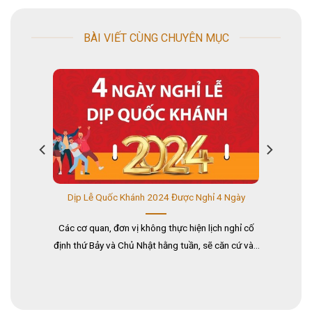
BÀI VIẾT CÙNG CHUYÊN MỤC
/10
Dịp Lễ Quốc Khánh 2024 Được Nghỉ 4 Ngày
C
ECH
Các cơ quan, đơn vị không thực hiện lịch nghỉ cố
C
cộng
định thứ Bảy và Chủ Nhật hằng tuần, sẽ căn cứ vào
chú
uý
chương trình, kế hoạch cụ thể của đơn vị để bố trí
c
...
lịch nghỉ Lễ Quốc khánh. Theo đó, trong dịp nghỉ Lễ
Quốc khánh, người sử dụng lao động chọn 1 trong 2