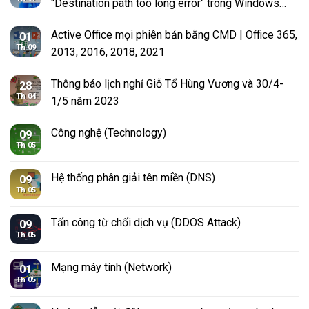
"Destination path too long error" trong Windows
10?
Active Office mọi phiên bản bằng CMD | Office 365,
01
Th 09
2013, 2016, 2018, 2021
Thông báo lịch nghỉ Giỗ Tổ Hùng Vương và 30/4-
28
Th 04
1/5 năm 2023
Công nghệ (Technology)
09
Th 05
Hệ thống phân giải tên miền (DNS)
09
Th 05
Tấn công từ chối dịch vụ (DDOS Attack)
09
Th 05
Mạng máy tính (Network)
01
Th 05