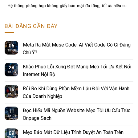
Hệ thống phòng họp không giấy bảo mật đa tầng, tối ưu hiệu suất
và tiết kiệm 90% chi phí......
BÀI ĐĂNG GẦN ĐÂY
Meta Ra Mắt Muse Code: AI Viết Code Có Gì Đáng
06
Th 08
Chú Ý?
Khắc Phục Lỗi Xung Đột Mạng Mẹo Tối Ưu Kết Nối
28
Th 07
Internet Nội Bộ
Rủi Ro Khi Dùng Phần Mềm Lậu Đối Với Vận Hành
16
Th 07
Của Doanh Nghiệp
Đọc Hiểu Mã Nguồn Website Mẹo Tối Ưu Cấu Trúc
11
Th 07
Onpage Sạch
Mẹo Bảo Mật Dữ Liệu Trình Duyệt An Toàn Trên
09
Th 07