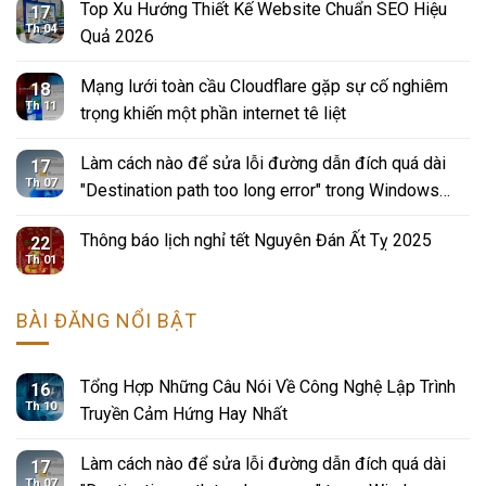
Top Xu Hướng Thiết Kế Website Chuẩn SEO Hiệu
17
Th 04
Quả 2026
Mạng lưới toàn cầu Cloudflare gặp sự cố nghiêm
18
Th 11
trọng khiến một phần internet tê liệt
Làm cách nào để sửa lỗi đường dẫn đích quá dài
17
Th 07
"Destination path too long error" trong Windows
10?
Thông báo lịch nghỉ tết Nguyên Đán Ất Tỵ 2025
22
Th 01
BÀI ĐĂNG NỔI BẬT
Tổng Hợp Những Câu Nói Về Công Nghệ Lập Trình
16
Th 10
Truyền Cảm Hứng Hay Nhất
Làm cách nào để sửa lỗi đường dẫn đích quá dài
17
Th 07