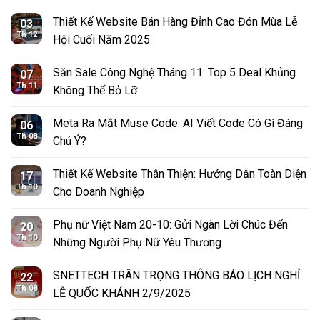
Thiết Kế Website Bán Hàng Đỉnh Cao Đón Mùa Lễ
03
Th 12
Hội Cuối Năm 2025
Săn Sale Công Nghệ Tháng 11: Top 5 Deal Khủng
07
Th 11
Không Thể Bỏ Lỡ
Meta Ra Mắt Muse Code: AI Viết Code Có Gì Đáng
06
Th 08
Chú Ý?
Thiết Kế Website Thân Thiện: Hướng Dẫn Toàn Diện
17
Th 10
Cho Doanh Nghiệp
Phụ nữ Việt Nam 20-10: Gửi Ngàn Lời Chúc Đến
20
Th 10
Những Người Phụ Nữ Yêu Thương
SNETTECH TRÂN TRỌNG THÔNG BÁO LỊCH NGHỈ
22
Th 08
LỄ QUỐC KHÁNH 2/9/2025