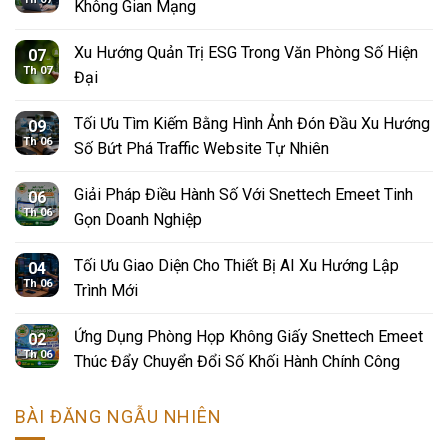
Không Gian Mạng
Xu Hướng Quản Trị ESG Trong Văn Phòng Số Hiện
07
Th 07
Đại
Tối Ưu Tìm Kiếm Bằng Hình Ảnh Đón Đầu Xu Hướng
09
Th 06
Số Bứt Phá Traffic Website Tự Nhiên
Giải Pháp Điều Hành Số Với Snettech Emeet Tinh
06
Th 06
Gọn Doanh Nghiệp
Tối Ưu Giao Diện Cho Thiết Bị AI Xu Hướng Lập
04
Th 06
Trình Mới
Ứng Dụng Phòng Họp Không Giấy Snettech Emeet
02
Th 06
Thúc Đẩy Chuyển Đổi Số Khối Hành Chính Công
BÀI ĐĂNG NGẪU NHIÊN