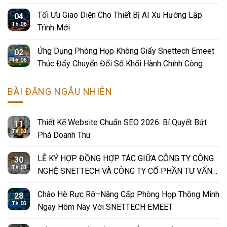
Tối Ưu Giao Diện Cho Thiết Bị AI Xu Hướng Lập
04
Th 06
Trình Mới
Ứng Dụng Phòng Họp Không Giấy Snettech Emeet
02
Th 06
Thúc Đẩy Chuyển Đổi Số Khối Hành Chính Công
BÀI ĐĂNG NGẪU NHIÊN
Thiết Kế Website Chuẩn SEO 2026: Bí Quyết Bứt
11
Th 03
Phá Doanh Thu
LỄ KÝ HỢP ĐỒNG HỢP TÁC GIỮA CÔNG TY CÔNG
30
Th 03
NGHỆ SNETTECH VÀ CÔNG TY CỔ PHẦN TƯ VẤN
DU HỌC PHÚC THỊNH
Chào Hè Rực Rỡ–Nâng Cấp Phòng Họp Thông Minh
28
Th 05
Ngay Hôm Nay Với SNETTECH EMEET