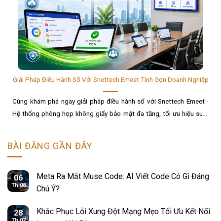
Giải Pháp Điều Hành Số Với Snettech Emeet Tinh Gọn Doanh Nghiệp
Cùng khám phá ngay giải pháp điều hành số với Snettech Emeet -
Hệ thống phòng họp không giấy bảo mật đa tầng, tối ưu hiệu suất
và tiết kiệm 90% chi phí......
BÀI ĐĂNG GẦN ĐÂY
Meta Ra Mắt Muse Code: AI Viết Code Có Gì Đáng
06
Th 08
Chú Ý?
Khắc Phục Lỗi Xung Đột Mạng Mẹo Tối Ưu Kết Nối
28
Th 07