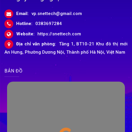
Email:
vp.snettech@gmail.com
Hotline:
0383697284
Website:
https://snettech.com
Địa chỉ văn phòng:
Tầng 1, BT10-21 Khu đô thị mới
An Hưng, Phường Dương Nội, Thành phố Hà Nội, Việt Nam
BẢN ĐỒ