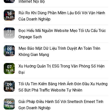
Internet Nội Bộ
Rủi Ro Khi Dùng Phần Mềm Lậu Đối Với Vận Hành
16
Th 07
Của Doanh Nghiệp
Đọc Hiểu Mã Nguồn Website Mẹo Tối Ưu Cấu Trúc
11
Th 07
Onpage Sạch
Mẹo Bảo Mật Dữ Liệu Trình Duyệt An Toàn Trên
09
Th 07
Không Gian Mạng
Xu Hướng Quản Trị ESG Trong Văn Phòng Số Hiện
07
Th 07
Đại
Tối Ưu Tìm Kiếm Bằng Hình Ảnh Đón Đầu Xu Hướng
09
Th 06
Số Bứt Phá Traffic Website Tự Nhiên
Giải Pháp Điều Hành Số Với Snettech Emeet Tinh
06
Th 06
Gọn Doanh Nghiệp