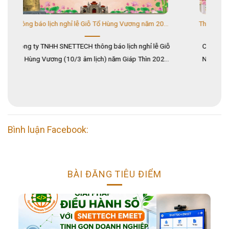
Thông báo lịch nghỉ lễ Giỗ Tổ Hùng Vương năm 2024
Thông báo lịch nghỉ tết Nguyên Đán Giáp Thìn 2024
 Giỗ
Công ty TNHH SNETTECH thông báo lịch nghỉ tết
Th
024.
Nguyên Đán Giáp Thìn 2024. Kính chúc quý khách
SN
n và
hàng, đối tác và toàn thể công nhân viên có một
ch
...
năm mới an khang thịnh vượng...
Bình luận Facebook:
BÀI ĐĂNG TIÊU ĐIỂM