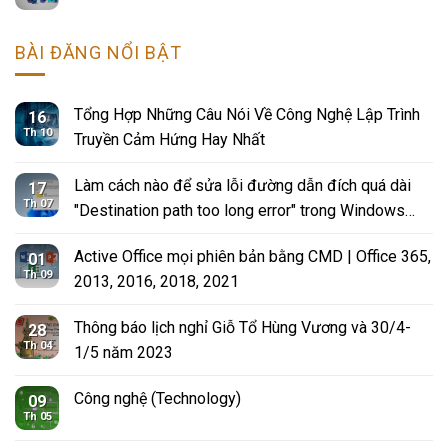
BÀI ĐĂNG NỔI BẬT
Tổng Hợp Những Câu Nói Về Công Nghệ Lập Trình
16
Th 10
Truyền Cảm Hứng Hay Nhất
Làm cách nào để sửa lỗi đường dẫn đích quá dài
17
Th 07
"Destination path too long error" trong Windows
10?
Active Office mọi phiên bản bằng CMD | Office 365,
01
Th 09
2013, 2016, 2018, 2021
Thông báo lịch nghỉ Giỗ Tổ Hùng Vương và 30/4-
28
Th 04
1/5 năm 2023
Công nghệ (Technology)
09
Th 05