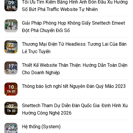
Tối Ưu Tìm Kiếm Bằng Hình Ảnh Đón Đầu Xu Hướng
09
Th 06
Số Bứt Phá Traffic Website Tự Nhiên
Giải Pháp Phòng Họp Không Giấy Snettech Emeet
11
Th 05
Đột Phá Chuyển Đổi Số
Thương Mại Điện Tử Headless: Tương Lai Của Bán
22
Th 09
Lẻ Trực Tuyến
Thiết Kế Website Thân Thiện: Hướng Dẫn Toàn Diện
17
Th 10
Cho Doanh Nghiệp
Thông báo lịch nghỉ tết Nguyên Đán Quý Mão 2023
10
Th 01
Snettech Tham Dự Diễn Đàn Quốc Gia: Định Hình Xu
02
Th 03
Hướng Công Nghệ 2026
Hệ thống (System)
29
Th 04