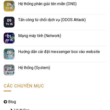
Hệ thống phân giải tên miền (DNS)
09
Th 05
Tấn công từ chối dịch vụ (DDOS Attack)
09
Th 05
Mạng máy tính (Network)
01
Th 05
Hướng dẫn cài đặt messenger box vào website
06
Th 05
Hệ thống (System)
29
Th 04
CÁC CHUYÊN MỤC
Blog